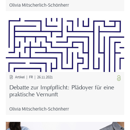
Oli­via Mitscherlich-​Schönherr
Ar­ti­kel | FR | 26.11.2021
De­bat­te zur Impf­pflicht: Plä­doy­er für eine
prak­ti­sche Ver­nunft
Oli­via Mitscherlich-​Schönherr