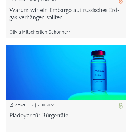
Warum wir ein Em­bar­go auf rus­si­sches Erd­
gas ver­hän­gen soll­ten
Oli­via Mitscherlich-​Schönherr
Ar­ti­kel | FR | 25.01.2022
Plä­doy­er für Bür­ger­rä­te