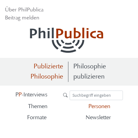
Über Phil­Pu­bli­ca
Bei­trag mel­den
Publizierte
Philosophie
Philosophie
publizieren
P
P
-​Interviews
The­men
Per­so­nen
For­ma­te
News­let­ter