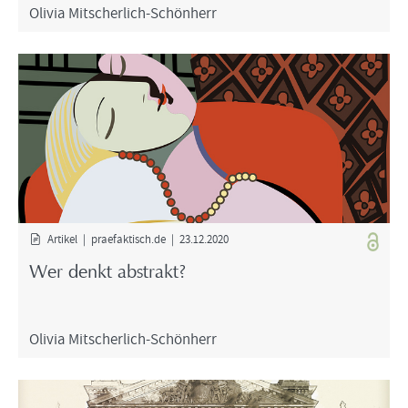
Oli­via Mitscherlich-​Schönherr
Ar­ti­kel | prae­fak­tisch.de | 23.12.2020
Wer denkt abs­trakt?
Oli­via Mitscherlich-​Schönherr