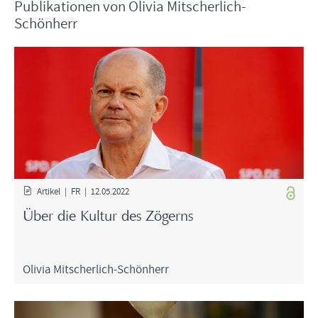
Pu­bli­ka­tio­nen von Oli­via Mitscherlich-​
Schönherr
Ar­ti­kel | FR | 12.05.2022
Über die Kul­tur des Zö­gerns
Oli­via Mitscherlich-​Schönherr