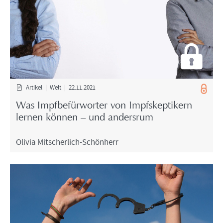
Ar­ti­kel | Welt | 22.11.2021
Was Impf­be­für­wor­ter von Impf­skep­ti­kern
ler­nen kön­nen – und an­ders­rum
Oli­via Mitscherlich-​Schönherr