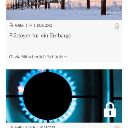
Ar­ti­kel | FR | 19.03.2022
Plä­doy­er für ein Em­bar­go
Oli­via Mitscherlich-​Schönherr
Ar­ti­kel | Welt | 10.03.2022