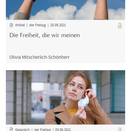
Ar­ti­kel | der Frei­tag | 20.09.2021
Die Frei­heit, die wir mei­nen
Oli­via Mitscherlich-​Schönherr
Ge­spräch | der Frei­tag | 03.06.2021