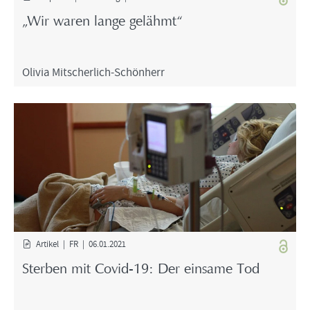
„Wir waren lange ge­lähmt“
Oli­via Mitscherlich-​Schönherr
Ar­ti­kel | FR | 06.01.2021
Ster­ben mit Covid-​19: Der ein­sa­me Tod