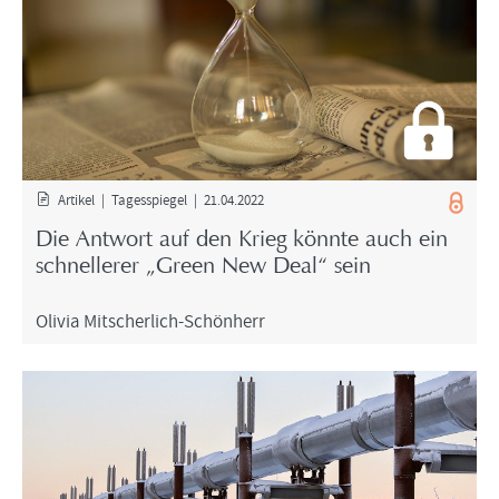
Ar­ti­kel | Ta­ges­spie­gel | 21.04.2022
Die Ant­wort auf den Krieg könn­te auch ein
schnel­le­rer „Green New Deal“ sein
Oli­via Mitscherlich-​Schönherr