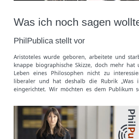
Was ich noch sagen wollt
PhilPublica stellt vor
Aristoteles wurde geboren, arbeitete und starb
sich für die Personen hinter den Beiträgen inte
knappe biographische Skizze, doch mehr hat 
den öffentlich aktiven Philosoph:innen selbs
Leben eines Philosophen nicht zu interessier
liberaler und hat deshalb die Rubrik „Was 
eingerichtet. Wir möchten es dem Publikum se