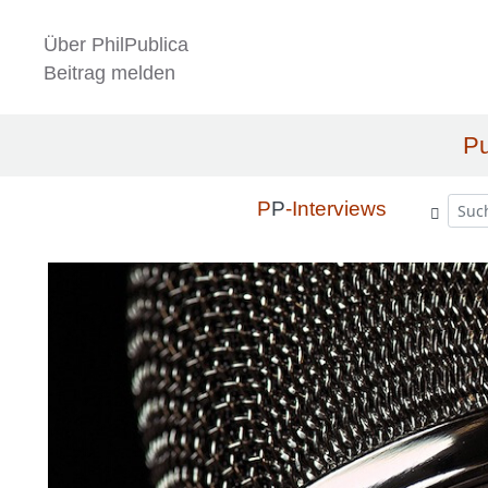
Über PhilPublica
Beitrag melden
Pu
P
P
-Interviews