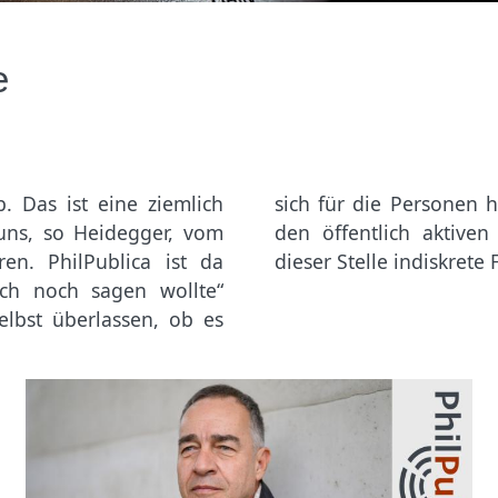
e
. Das ist eine ziemlich
ressiert – so wie wir es
uns, so Heidegger, vom
t überlassen, ob sie an
en. PhilPublica ist da
dieser Stelle indiskret
ich noch sagen wollte“
lbst überlassen, ob es