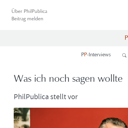
Über Phil­Pu­bli­ca
Bei­trag mel­den
P
P
P
-​Interviews
Was ich noch sagen woll­te
Phil­Pu­bli­ca stellt vor