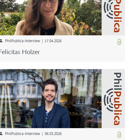
PhilPublica-​Interview | 17.04.2026
Fe­li­ci­tas Hol­zer
PhilPublica-​Interview | 06.03.2026