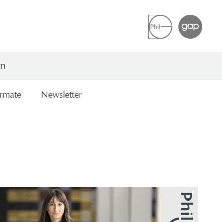
en
r­ma­te
News­let­ter