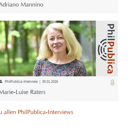
Adria­no Man­ni­no
PhilPublica-​Interview | 30.01.2026
Marie-​Luise Ra­ters
u allen PhilPublica-​Interviews