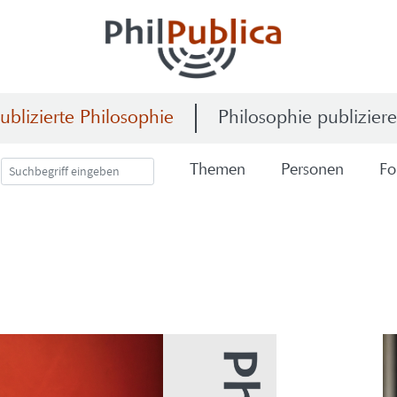
ublizierte Philosophie
Philosophie publizier
The­men
Per­so­nen
Fo