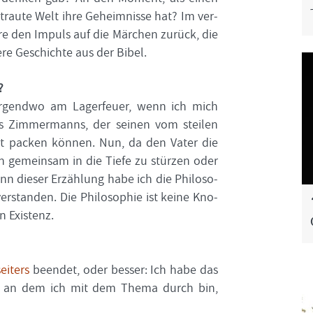
trau­te Welt ihre Ge­heim­nis­se hat? Im ver­
hre den Im­puls auf die Mär­chen zu­rück, die
­re Ge­schich­te aus der Bibel.
?
 Ir­gend­wo am La­ger­feu­er, wenn ich mich
s Zim­mer­manns, der sei­nen vom stei­len
hat pa­cken kön­nen. Nun, da den Vater die
n ge­mein­sam in die Tiefe zu stür­zen oder
inn die­ser Er­zäh­lung habe ich die Phi­lo­so­
ver­stan­den. Die Phi­lo­so­phie ist keine Kno­
n Exis­tenz.
i­ters
be­en­det, oder bes­ser: Ich habe das
nkt, an dem ich mit dem Thema durch bin,