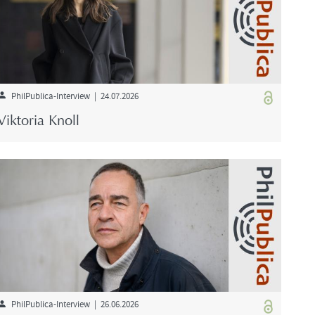
PhilPublica-​Interview | 24.07.2026
Vik­to­ria Knoll
PhilPublica-​Interview | 26.06.2026