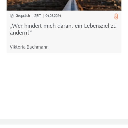
Ge­spräch | ZEIT | 04.08.2024
„Wer hin­dert mich daran, ein Le­bens­ziel zu
än­dern?“
Vik­to­ria Bach­mann