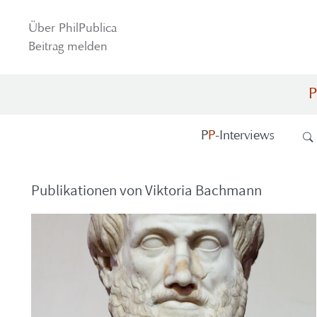
Über Phil­Pu­bli­ca
Bei­trag mel­den
P
P
P
-​Interviews
Pu­bli­ka­tio­nen von Vik­to­ria Bach­mann