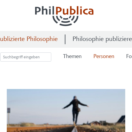
ublizierte Philosophie
Philosophie publizier
The­men
Per­so­nen
Fo