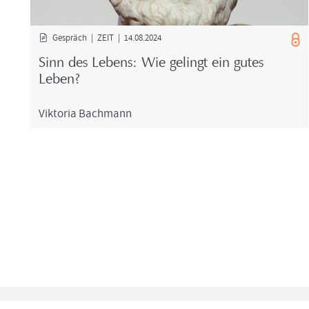
Ge­spräch | ZEIT | 14.08.2024
Sinn des Le­bens: Wie ge­lingt ein gutes
Leben?
Vik­to­ria Bach­mann