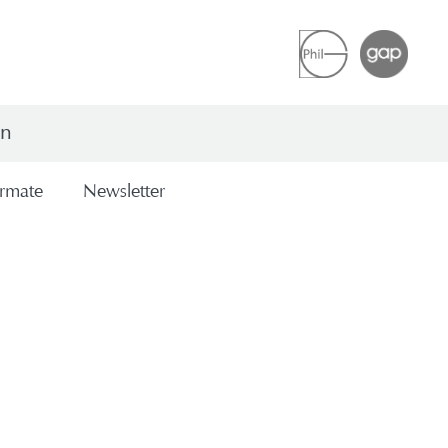
en
r­ma­te
News­let­ter