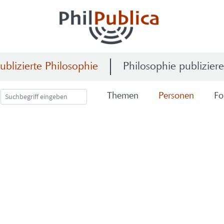
ublizierte Philosophie
Philosophie publizier
The­men
Per­so­nen
Fo