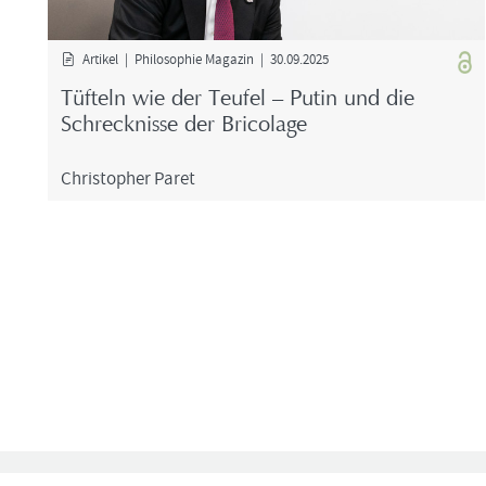
Ar­ti­kel | Phi­lo­so­phie Ma­ga­zin | 30.09.2025
Tüf­teln wie der Teu­fel – Putin und die
Schreck­nis­se der Bri­co­la­ge
Chris­to­pher Paret