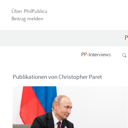
Über Phil­Pu­bli­ca
Bei­trag mel­den
P
P
P
-​Interviews
Pu­bli­ka­tio­nen von Chris­to­pher Paret