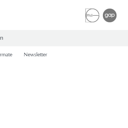
en
r­ma­te
News­let­ter