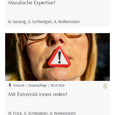
Mo­ra­li­sche Ex­per­ti­se?
B. Ge­sang
,
S. Schleid­gen
,
A. Wol­ken­stein
Pod­cast | Dis­sens­pfle­ge | 08.10.2024
Mit Ex­tre­mist:innen reden?
M. Frick
,
S. Schleid­gen
,
A. Wol­ken­stein