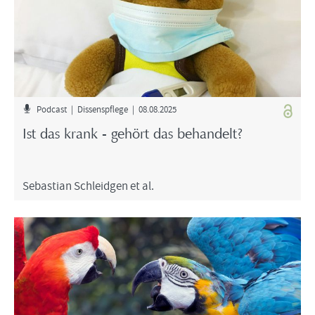
Pod­cast | Dis­sens­pfle­ge | 08.08.2025
Ist das krank - ge­hört das be­han­delt?
Se­bas­ti­an Schleid­gen et al.