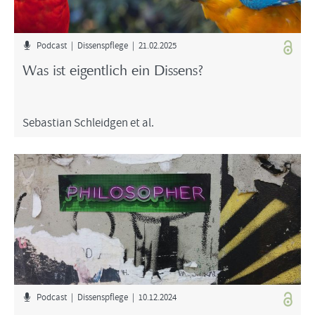
Pod­cast | Dis­sens­pfle­ge | 21.02.2025
Was ist ei­gent­lich ein Dis­sens?
Se­bas­ti­an Schleid­gen et al.
Pod­cast | Dis­sens­pfle­ge | 10.12.2024