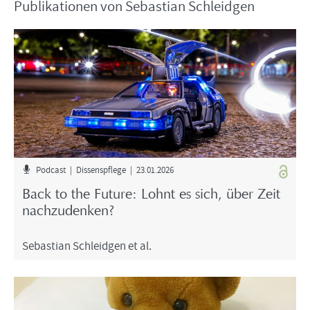
Pu­bli­ka­tio­nen von Se­bas­ti­an Schleid­gen
Pod­cast | Dis­sens­pfle­ge | 23.01.2026
Back to the Fu­ture: Lohnt es sich, über Zeit
nach­zu­den­ken?
Se­bas­ti­an Schleid­gen et al.