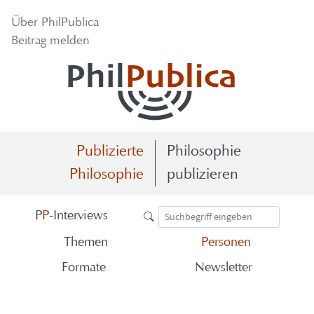
Über Phil­Pu­bli­ca
Bei­trag mel­den
Publizierte
Philosophie
Philosophie
publizieren
P
P
-​Interviews
The­men
Per­so­nen
For­ma­te
News­let­ter