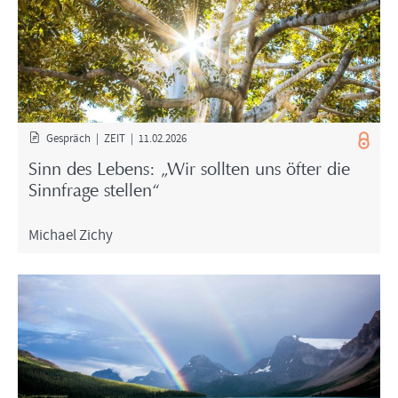
Ge­spräch | ZEIT | 11.02.2026
Sinn des Le­bens: „Wir soll­ten uns öfter die
Sinn­fra­ge stel­len“
Mi­cha­el Zichy