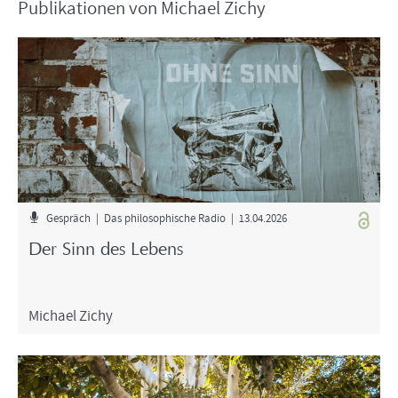
Pu­bli­ka­tio­nen von Mi­cha­el Zichy
Ge­spräch | Das phi­lo­so­phi­sche Radio | 13.04.2026
Der Sinn des Le­bens
Mi­cha­el Zichy