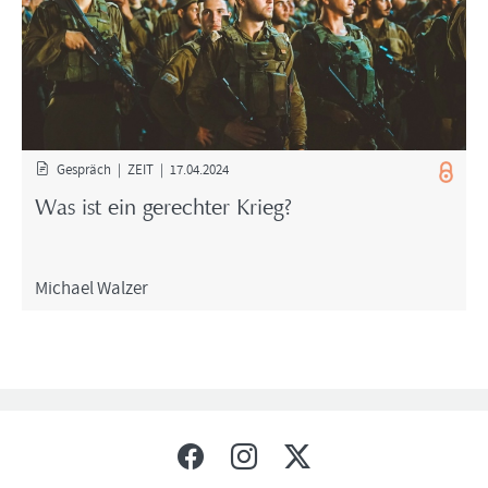
Ge­spräch | ZEIT | 17.04.2024
Was ist ein ge­rech­ter Krieg?
Mi­cha­el Wal­zer