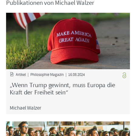
Pu­bli­ka­tio­nen von Mi­cha­el Wal­zer
Ar­ti­kel | Phi­lo­so­phie Ma­ga­zin | 16.08.2024
„Wenn Trump ge­winnt, muss Eu­ro­pa die
Kraft der Frei­heit sein“
Mi­cha­el Wal­zer