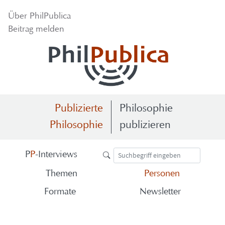
Über Phil­Pu­bli­ca
Bei­trag mel­den
Publizierte
Philosophie
Philosophie
publizieren
P
P
-​Interviews
The­men
Per­so­nen
For­ma­te
News­let­ter